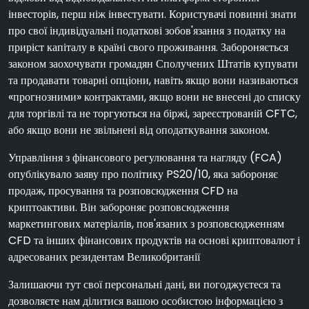
інвесторів, перш ніж інвестувати. Користувачі повинні знати
про свої індивідуальні податкові зобов'язання з податку на
приріст капіталу в країні свого проживання. Забороняється
законом заохочувати громадян Сполучених Штатів купувати
та продавати товарні опціони, навіть якщо вони називаються
«прогнозними» контрактами, якщо вони не внесені до списку
для торгівлі та не торгуються на біржі, зареєстрованій CFTC,
або якщо вони не звільнені від оподаткування законом.
Управління з фінансового регулювання та нагляду (FCA)
опублікувало заяву про політику PS20/10, яка забороняє
продаж, просування та розповсюдження CFD на
криптоактиви. Він забороняє розповсюдження
маркетингових матеріалів, пов'язаних з розповсюдженням
CFD та інших фінансових продуктів на основі криптовалют і
адресованих резидентам Великобританії
Залишаючи тут свої персональні дані, ви погоджуєтеся та
дозволяєте нам ділитися вашою особистою інформацією з