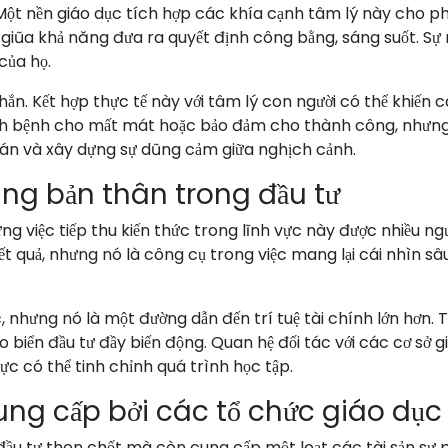
 Một nền giáo dục tích hợp các khía cạnh tâm lý này cho 
giũa khả năng đưa ra quyết định công bằng, sáng suốt. Sự
của họ.
hắn. Kết hợp thực tế này với tâm lý con người có thể khiến c
ách bệnh cho mất mát hoặc bảo đảm cho thành công, nhưng
oán và xây dựng sự dũng cảm giữa nghịch cảnh.
áng bản thân trong đầu tư
g việc tiếp thu kiến thức trong lĩnh vực này được nhiều ngườ
t quả, nhưng nó là công cụ trong việc mang lại cái nhìn sâ
c, nhưng nó là một đường dẫn đến trí tuệ tài chính lớn hơn
o biển đầu tư đầy biến động. Quan hệ đối tác với các cơ sở 
ực có thể tinh chỉnh quá trình học tập.
ung cấp bởi các tổ chức giáo dục
đầu tư then chốt mà còn cung cấp một loạt các tài sản sư