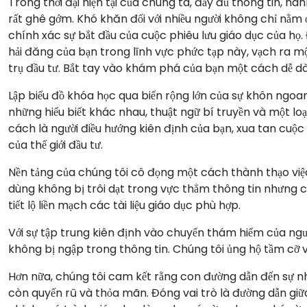
Trong thời đại hiện tại của chúng ta, đầy đủ thông tin, hà
rất ghê gớm. Khó khăn đối với nhiều người không chỉ nằm 
chính xác sự bắt đầu của cuộc phiêu lưu giáo dục của họ. 
hải đăng của bạn trong lĩnh vực phức tạp này, vạch ra mộ
trụ đầu tư. Bắt tay vào khám phá của bạn một cách dễ dàn
Lập biểu đồ khóa học qua biển rộng lớn của sự khôn ngoan
những hiểu biết khác nhau, thuật ngữ bí truyền và một l
cách là người điều hướng kiên định của bạn, xua tan cuộ
của thế giới đầu tư.
Nền tảng của chúng tôi cô đọng một cách thành thạo việc
dùng không bị trôi dạt trong vực thẳm thông tin nhưng c
tiết lộ liền mạch các tài liệu giáo dục phù hợp.
Với sự tập trung kiên định vào chuyến thám hiểm của n
không bị ngập trong thông tin. Chúng tôi ủng hộ tầm cỡ và
Hơn nữa, chúng tôi cam kết rằng con đường dẫn đến sự 
còn quyến rũ và thỏa mãn. Đóng vai trò là đường dẫn gi