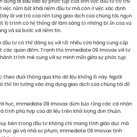
nh động đi sâu vào sự phức tạp của lĩnh vực đầu tư có thể
ở việc nắm bắt khái niệm đầu tư mà còn ở việc xác định
Đây là vai trò của nền tảng giao dịch của chúng tôi, ngọn
t lộ trình có hệ thống để làm sáng tỏ những bí ẩn của vũ
g và sải bước với niềm tin.
 đầu tư có thể đáng sợ, với rất nhiều cửa hàng cung cấp
oạt các quan điểm. Tranh thủ Immediate 09 Imovax với tư
c hành trình mê cung với sự minh mẫn giữa sự phức tạp
 theo đuổi thông qua kho dữ liệu khổng lồ này. Người
ó thể tin tưởng vào ứng dụng giao dịch của chúng tôi để
gười học, Immediate 09 Imovax đảm bảo rằng các cá nhân
 tính phù hợp của dữ liệu trên khối lượng đơn thuần.
nhạy bén trong đầu tư không chỉ mang tính giáo dục mà
ữa học giả và nhà sư phạm, Immediate 09 Imovax tinh