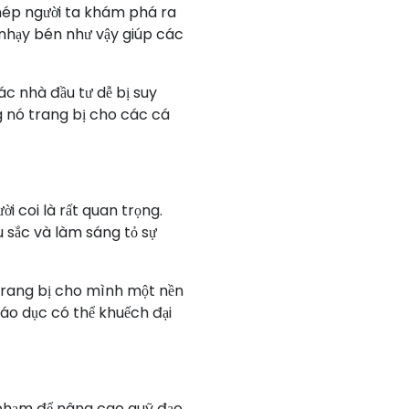
phép người ta khám phá ra
 nhạy bén như vậy giúp các
ác nhà đầu tư dễ bị suy
 nó trang bị cho các cá
i coi là rất quan trọng.
u sắc và làm sáng tỏ sự
. Trang bị cho mình một nền
giáo dục có thể khuếch đại
 phạm để nâng cao quỹ đạo