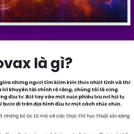
vax là gì?
iữa những người tìm kiếm kiến thức nhiệt tình và thế
 lời khuyên tài chính rõ ràng, chúng tôi là cổng
ng đầu tư. Bắt tay vào một cuộc phiêu lưu nơi hội tụ
để bước đi trên địa hình đầu tư một cách chắc chắn.
 những bộ óc tò mò với các thực thể học thuật sẵn sàng