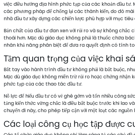
việc điều hướng địa hình phức tạp của các khoản đầu tư.
các phương pháp để chống lại các thành kiến, do đó mài 
nhà đầu tư xây dựng các chiến lược phù hợp với mục tiêu 
Bản chất của đầu tư đan xen với rủi ro và sự không chắc c
thoái hơn. Mặc dù giáo dục không phải là thuốc chữa b
nhân khả năng phân biệt để đưa ra quyết định có tính t
Tầm quan trọng của việc khai s
Bắt tay vào hành trình đầu tư không phải là bắt buộc, nhưn
Mặc dù giáo dục không miễn trừ rủi ro hoặc chứng nhận kế
phức tạp của các thao tác đầu tư.
Nỗ lực để hiểu đầu tư có vẻ ghê gớm và tốn nhiều công sứ
tảng kiến thức vững chắc là điều bắt buộc trước khi lao và
chuyến đi này, cho phép tiếp cận với một loạt các nguồn l
Các loại công cụ học tập được c
Các tổ chức giáo dục không chỉ làm sáng tỏ các chủ đề 