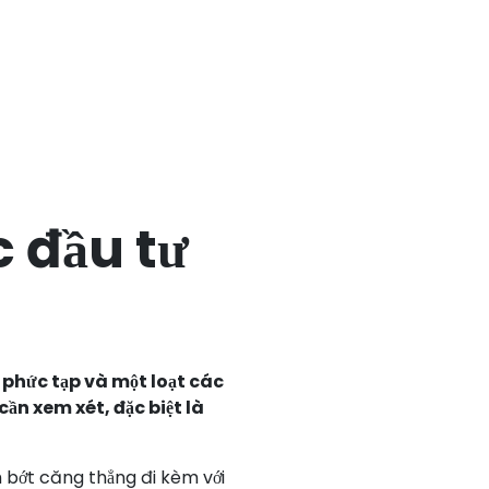
 đầu tư
n phức tạp và một loạt các
ần xem xét, đặc biệt là
m bớt căng thẳng đi kèm với