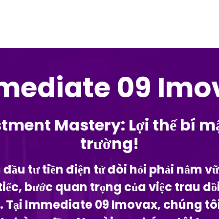
mediate 09 Imo
tment Mastery: Lợi thế bí m
trường!
ầu tư tiền điện tử đòi hỏi phải nắm v
g tiếc, bước quan trọng của việc trau 
. Tại Immediate 09 Imovax, chúng tôi