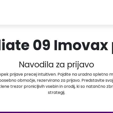
ate 09 Imovax 
Navodila za prijavo
postopek prijave precej intuitiven. Pojdite na uradno spletno
e posebno območje, rezervirano za prijavo. Predstavite svoj
ne trezor pronicljivih vsebin in orodij, ki so natančno z
strategij.