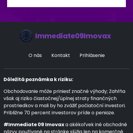
Immediate09Imovax
O nás
Kontakt
Prihlásenie
Dôležitá poznámka k riziku:
Obchodovanie môže priniesť značné výhody; Zahŕňa
však aj riziko čiastočnej/úplnej straty finančných
prostriedkov a mali by ho zvážiť počiatoční investori.
Približne 70 percent investorov príde o peniaze.
#Immediate 09 Imovax
a akékoľvek iné obchodné
názvy používané na stránke slúžia len na komerčné