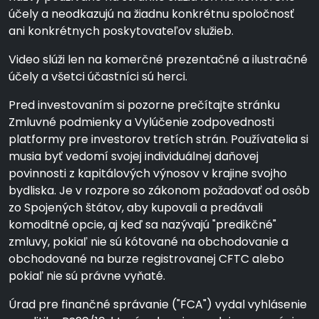
účely a neodkazujú na žiadnu konkrétnu spoločnosť
ani konkrétnych poskytovateľov služieb.
Video slúži len na komerčné prezentačné a ilustračné
účely a všetci účastníci sú herci.
Pred investovaním si pozorne prečítajte stránku
Zmluvné podmienky a Vylúčenie zodpovednosti
platformy pre investorov tretích strán. Používatelia si
musia byť vedomí svojej individuálnej daňovej
povinnosti z kapitálových výnosov v krajine svojho
bydliska. Je v rozpore so zákonom požadovať od osôb
zo Spojených štátov, aby kupovali a predávali
komoditné opcie, aj keď sa nazývajú "predikčné"
zmluvy, pokiaľ nie sú kótované na obchodovanie a
obchodované na burze registrovanej CFTC alebo
pokiaľ nie sú právne vyňaté.
Úrad pre finančné správanie ("FCA") vydal vyhlásenie