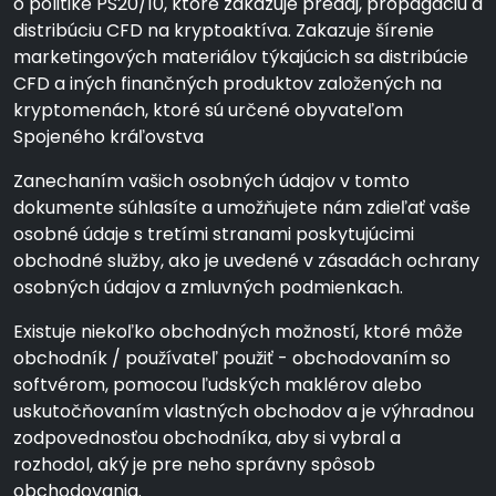
o politike PS20/10, ktoré zakazuje predaj, propagáciu a
distribúciu CFD na kryptoaktíva. Zakazuje šírenie
marketingových materiálov týkajúcich sa distribúcie
CFD a iných finančných produktov založených na
kryptomenách, ktoré sú určené obyvateľom
Spojeného kráľovstva
Zanechaním vašich osobných údajov v tomto
dokumente súhlasíte a umožňujete nám zdieľať vaše
osobné údaje s tretími stranami poskytujúcimi
obchodné služby, ako je uvedené v zásadách ochrany
osobných údajov a zmluvných podmienkach.
Existuje niekoľko obchodných možností, ktoré môže
obchodník / používateľ použiť - obchodovaním so
softvérom, pomocou ľudských maklérov alebo
uskutočňovaním vlastných obchodov a je výhradnou
zodpovednosťou obchodníka, aby si vybral a
rozhodol, aký je pre neho správny spôsob
obchodovania.