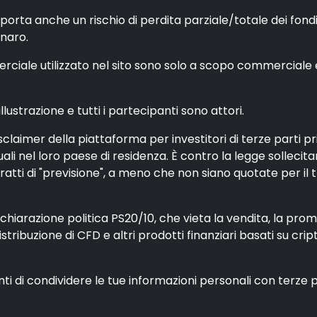
porta anche un rischio di perdita parziale/totale dei fon
enaro.
iale utilizzato nel sito sono solo a scopo commerciale e n
ustrazione e tutti i partecipanti sono attori.
claimer della piattaforma per investitori di terze parti p
iduali nel loro paese di residenza. È contro la legge sollec
tti di "previsione", a meno che non siano quotate per il 
iarazione politica PS20/10, che vieta la vendita, la promoz
distribuzione di CFD e altri prodotti finanziari basati su cri
enti di condividere le tue informazioni personali con terze 