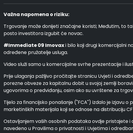
Važna napomena o riziku:
Trgovanje može donijeti značajne koristi; Međutim, to ta
posto investitora izgubit će novac.
#Immediate 09 Imovax
i bilo koji drugi komercijalni 
određene pružatelje usluga.
Video služi samo u komercijalne svrhe prezentacije i ilustr
Prije ulaganja pažljivo pročitajte stranicu Uvjeti i odred
porezne obveze za kapitalnu dobit u svojoj zemlji boraviš
ugovorima o predviđanju, osim ako su uvrštene za trgovanj
Tijelo za financijsko ponašanje ("FCA") izdalo je izjavu o 
marketinških materijala koji se odnose na distribuciju CF
Ostavljanjem vaših osobnih podataka ovdje pristajete i
navedeno u Pravilima o privatnosti i Uvjetima i odredba