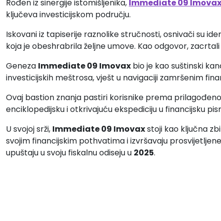
Rođen iz sinergije istomišljenika,
Immediate 09 Imova
ključeva investicijskom području.
Iskovani iz tapiserije raznolike stručnosti, osnivači su ide
koja je obeshrabrila željne umove. Kao odgovor, zacrtali
Geneza
Immediate 09 Imovax
bio je kao suštinski ka
investicijskih meštrosa, vješt u navigaciji zamršenim fi
Ovaj bastion znanja pastiri korisnike prema prilagođeno
enciklopedijsku i otkrivajuću ekspediciju u financijsku pi
U svojoj srži,
Immediate 09 Imovax
stoji kao ključna zb
svojim financijskim pothvatima i izvršavaju prosvijetljene 
upuštaju u svoju fiskalnu odiseju u
2025
.