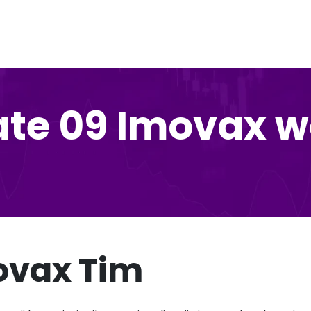
te 09 Imovax 
ovax Tim