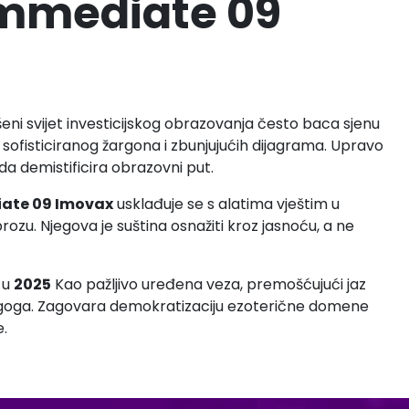
 Immediate 09
šeni svijet investicijskog obrazovanja često baca sjenu
ofisticiranog žargona i zbunjujućih dijagrama. Upravo
da demistificira obrazovni put.
ate 09 Imovax
usklađuje se s alatima vještim u
ozu. Njegova je suština osnažiti kroz jasnoću, a ne
 u
2025
Kao pažljivo uređena veza, premošćujući jaz
dagoga. Zagovara demokratizaciju ezoterične domene
e.