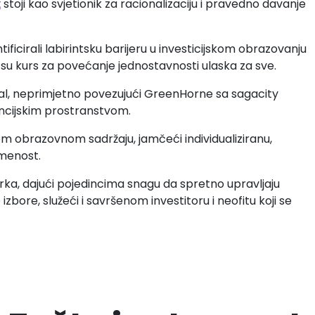
x
stoji kao svjetionik za racionalizaciju i pravedno davanje
ntificirali labirintsku barijeru u investicijskom obrazovanju
 su kurs za povećanje jednostavnosti ulaska za sve.
nal, neprimjetno povezujući GreenHorne sa sagacity
nancijskim prostranstvom.
m obrazovnom sadržaju, jamčeći individualiziranu,
smenost.
irka, dajući pojedincima snagu da spretno upravljaju
izbore, služeći i savršenom investitoru i neofitu koji se