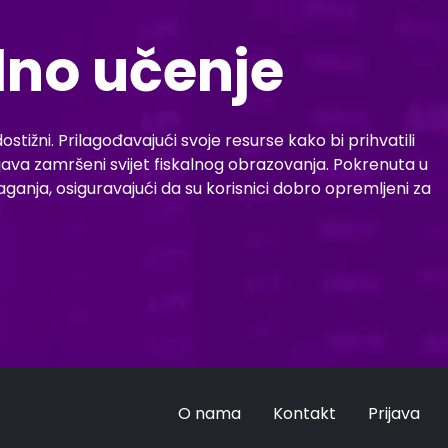
lno učenje
stižni. Prilagođavajući svoje resurse kako bi prihvatili
etljava zamršeni svijet fiskalnog obrazovanja. Pokrenuta u
ganja, osiguravajući da su korisnici dobro opremljeni za
O nama
Kontakt
Prijava