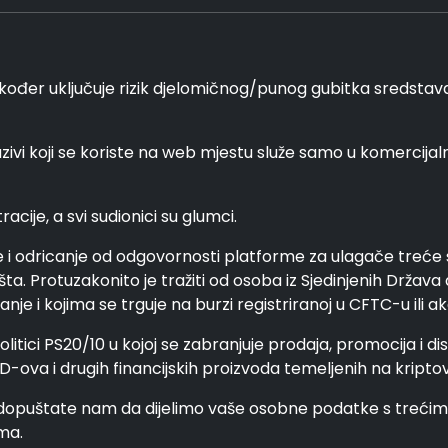
kođer uključuje rizik djelomičnog/punog gubitka sredstava i
nazivi koji se koriste na web mjestu služe samo u komercijal
acije, a svi sudionici su glumci.
be i odricanje od odgovornosti platforme za ulagače treće st
ta. Protuzakonito je tražiti od osoba iz Sjedinjenih Država 
e i kojima se trguje na burzi registriranoj u CFTC-u ili ak
politici PS20/10 u kojoj se zabranjuje prodaja, promocija i d
D-ova i drugih financijskih proizvoda temeljenih na kripto
 dopuštate nam da dijelimo vaše osobne podatke s trećim
ma.