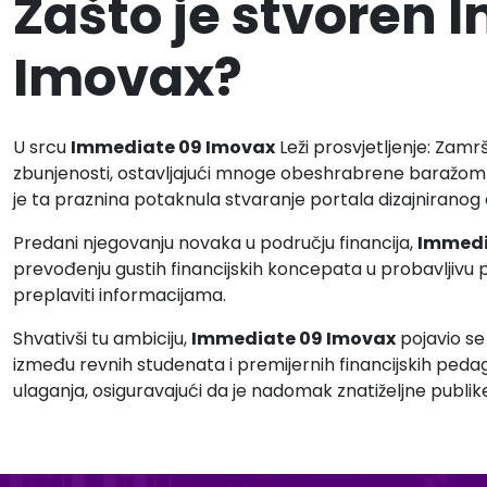
Zašto je stvoren
Imovax?
U srcu
Immediate 09 Imovax
Leži prosvjetljenje: Zamr
zbunjenosti, ostavljajući mnoge obeshrabrene baražom s
je ta praznina potaknula stvaranje portala dizajniranog 
Predani njegovanju novaka u području financija,
Immedi
prevođenju gustih financijskih koncepata u probavljivu pr
preplaviti informacijama.
Shvativši tu ambiciju,
Immediate 09 Imovax
pojavio se
između revnih studenata i premijernih financijskih pe
ulaganja, osiguravajući da je nadomak znatiželjne publik