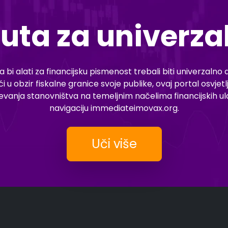
uta za univerza
bi alati za financijsku pismenost trebali biti univerzalno do
ući u obzir fiskalne granice svoje publike, ovaj portal osvj
evanja stanovništva na temeljnim načelima financijskih ula
navigaciju immediateimovax.org.
Uči više